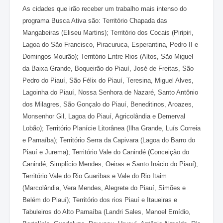
As cidades que irão receber um trabalho mais intenso do
programa Busca Ativa são: Território Chapada das
Mangabeiras (Eliseu Martins); Território dos Cocais (Piripiri,
Lagoa do São Francisco, Piracuruca, Esperantina, Pedro II e
Domingos Mourão); Território Entre Rios (Altos, São Miguel
da Baixa Grande, Boqueirão do Piauí, José de Freitas, São
Pedro do Piauí, São Félix do Piauí, Teresina, Miguel Alves,
Lagoinha do Piauí, Nossa Senhora de Nazaré, Santo Antônio
dos Milagres, São Gonçalo do Piauí, Beneditinos, Aroazes,
Monsenhor Gil, Lagoa do Piauí, Agricolândia e Demerval
Lobão); Território Planície Litorânea (Ilha Grande, Luís Correia
e Parnaíba); Território Serra da Capivara (Lagoa do Barro do
Piauí e Jurema); Território Vale do Canindé (Conceição do
Canindé, Simplício Mendes, Oeiras e Santo Inácio do Piauí);
Território Vale do Rio Guaribas e Vale do Rio Itaim
(Marcolândia, Vera Mendes, Alegrete do Piauí, Simões e
Belém do Piauí); Território dos rios Piauí e Itaueiras e
Tabuleiros do Alto Parnaíba (Landri Sales, Manoel Emídio,