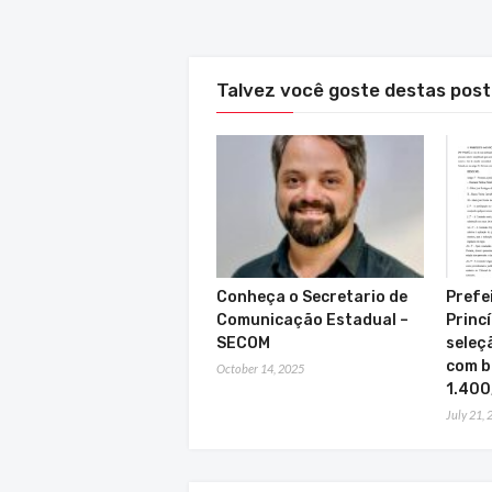
Talvez você goste destas pos
Conheça o Secretario de
Prefe
Comunicação Estadual –
Princí
SECOM
seleç
com b
October 14, 2025
1.400
July 21,