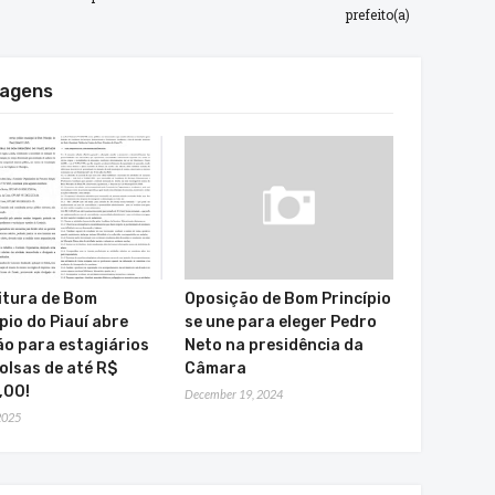
prefeito(a)
tagens
itura de Bom
Oposição de Bom Princípio
pio do Piauí abre
se une para eleger Pedro
ão para estagiários
Neto na presidência da
olsas de até R$
Câmara
,00!
December 19, 2024
 2025