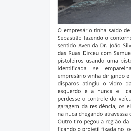
O empresário tinha saído de
Sebastião fazendo o contor
sentido Avenida Dr. João Si
das Ruas Dirceu com Samuel
pistoleiros usando uma pis
identificada se empare
empresário vinha dirigindo e
disparos atingiu o vidro d
esquerdo e a nunca e ca
perdesse o controle do veí
garagem da residência, os e
na nuca chegando atravessa 
Outro tiro pegou a região da
ficando o projetil fixada no lo