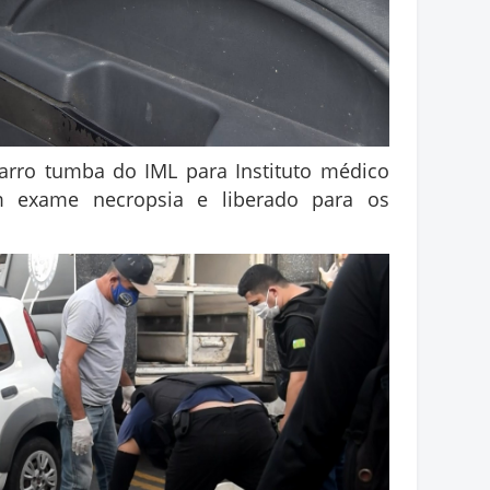
arro tumba do IML para Instituto médico
m exame necropsia e liberado para os