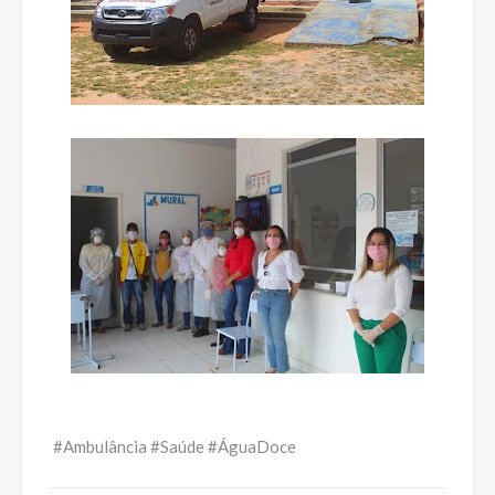
#Ambulância #Saúde #ÁguaDoce