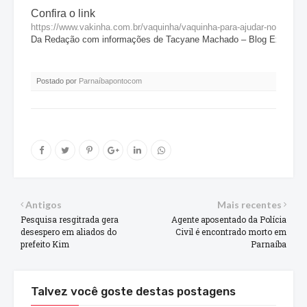
Confira o link
https://www.vakinha.com.br/vaquinha/vaquinha-para-ajudar-nos-exam
Da Redação com informações de Tacyane Machado – Blog Extra Par
Postado por
Parnaíbapontoco
m
Antigos
Mais recentes
Pesquisa resgitrada gera
Agente aposentado da Polícia
desespero em aliados do
Civil é encontrado morto em
prefeito Kim
Parnaíba
Talvez você goste destas postagens