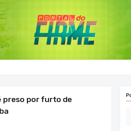
P
 preso por furto de
íba