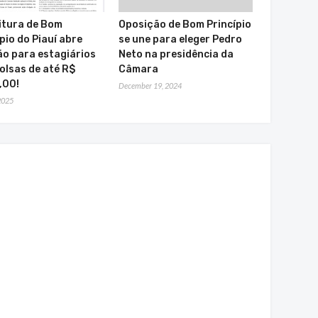
itura de Bom
Oposição de Bom Princípio
pio do Piauí abre
se une para eleger Pedro
ão para estagiários
Neto na presidência da
olsas de até R$
Câmara
,00!
December 19, 2024
 2025