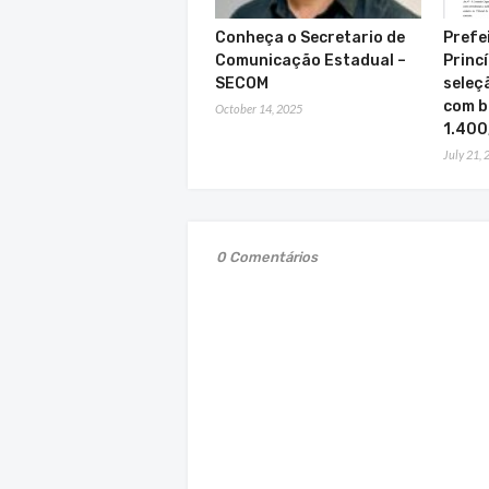
Conheça o Secretario de
Prefe
Comunicação Estadual –
Princí
SECOM
seleç
com b
October 14, 2025
1.400
July 21,
0 Comentários